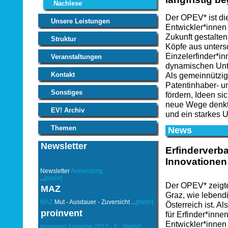
Nachlese
Der OPEV* ist die
Unsere Leistungen
Entwickler*innen
Zukunft gestalten
Struktur
Köpfe aus unters
Einzelerfinder*in
Veranstaltungen
dynamischen Un
Kontakt
Als gemeinnützig
Patentinhaber- u
Sonstiges
fördern, Ideen s
neue Wege denkt,
EV! Archiv
und ein starkes U
Themen
News
Newsletter
Erfinderverb
Innovationen
Newsletter
Anmeldung
...
[mehr]
Der OPEV* zeigte
MAZ
Graz, wie lebendig
MAZ
Mut - Ausdauer - Zuversicht ...
[mehr]
Österreich ist. Al
proinvent
für Erfinder*inne
Entwickler*innen 
proinvent
Ausgabe 2012 - 3
...
[mehr]