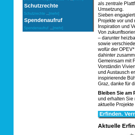
als zentrale Plat
Schutzrechte
Umsetzung.
Schutzrechte
...
[mehr]
Sieben engagierte
Spendenaufruf
Projekte vor und
Inspiration und V
Spendenaufruf
...
[mehr]
Von zukunftsorien
– darunter heizba
sowie verschiede
wofür der OPEV* 
dahinter zusamm
Gemeinsam mit Pr
Vorständin Vivien
und Austausch er
inspirierende Büh
Graz, danke für 
Bleiben Sie am P
und erhalten Sie
aktuelle Projekt
Erfinden. Ve
Aktuelle Erf