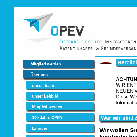
Herzli
Mitglied werden
Über uns
ACHTUN
WIR EN
unser Team
NEUEN 
unser Leitbild
Diese Web
Informati
Mitglied werden
Wer wir sind 
100 Jahre OPEV
Erfinder
Wir wollen S
langfristig be