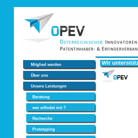
Wir unterstüt
Mitglied werden
Über uns
Unsere Leistungen
Beratung
wer erfindet mit ?
Recherche
Prototyping