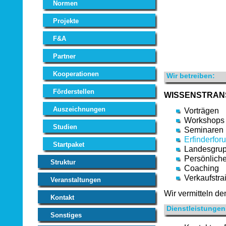
Normen
Projekte
F&A
Partner
Kooperationen
Wir betreiben:
Förderstellen
WISSENSTRAN
Auszeichnungen
Vorträgen
Workshops
Studien
Seminaren
Erfinderfor
Startpaket
Landesgrup
Persönlich
Struktur
Coaching
Verkaufstra
Veranstaltungen
Wir vermitteln 
Kontakt
Dienstleistungen
Sonstiges