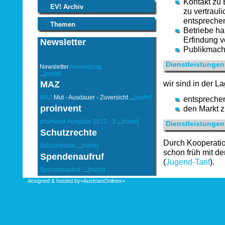
Kontakt zu 
EV! Archiv
zu vertraul
entsprechen
Themen
Betriebe ha
Erfindung v
Newsletter
Publikmach
Dienstleistungen 
Newsletter
Anmeldung
...
[mehr]
wir sind in der La
MAZ
MAZ
Mut - Ausdauer - Zuversicht ...
[mehr]
entsprechen
proinvent
den Markt z
proinvent
Ausgabe 2012 - 3
...
[mehr]
Dienstleistungen
Schutzrechte
Durch Kooperation
Schutzrechte
...
[mehr]
schon früh mit d
Spendenaufruf
(
Jugend-Tarif
).
Spendenaufruf
...
[mehr]
designed & hosted by
<Austrian
Onlines
>