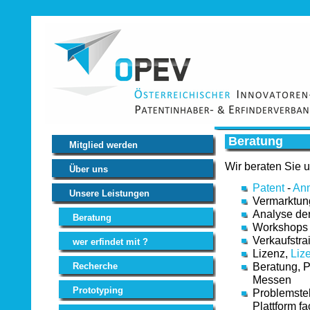
Beratung
Mitglied werden
Wir beraten Sie 
Über uns
Patent
-
An
Unsere Leistungen
Vermarktun
Analyse de
Beratung
Workshops 
Verkaufstra
wer erfindet mit ?
Lizenz,
Liz
Beratung, P
Recherche
Messen
Prototyping
Problemste
Plattform f