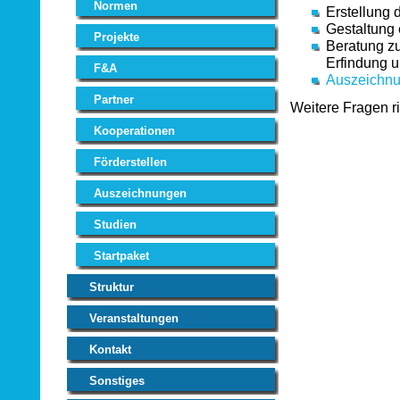
Normen
Erstellung 
Gestaltung 
Projekte
Beratung z
Erfindung 
F&A
Auszeichn
Partner
Weitere Fragen ri
Kooperationen
Förderstellen
Auszeichnungen
Studien
Startpaket
Struktur
Veranstaltungen
Kontakt
Sonstiges