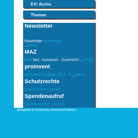
EV! Archiv
Themen
Newsletter
Newsletter
Anmeldung
...
[mehr]
MAZ
MAZ
Mut - Ausdauer - Zuversicht ...
[mehr]
proinvent
proinvent
Ausgabe 2012 - 3
...
[mehr]
Schutzrechte
Schutzrechte
...
[mehr]
Spendenaufruf
Spendenaufruf
...
[mehr]
designed & hosted by
<Austrian
Onlines
>