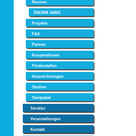
Normen
ÖNORM A6801
Projekte
F&A
Partner
Kooperationen
Förderstellen
Auszeichnungen
Studien
Startpaket
Struktur
Veranstaltungen
Kontakt