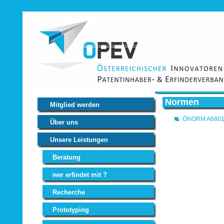
Normen
Mitglied werden
ÖNORM A6801 V
Über uns
Unsere Leistungen
Beratung
wer erfindet mit ?
Recherche
Prototyping