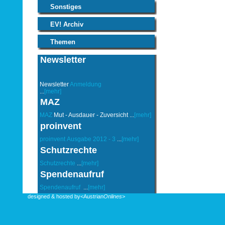
Sonstiges
EV! Archiv
Themen
Newsletter
Newsletter
Anmeldung
...
[mehr]
MAZ
MAZ
Mut - Ausdauer - Zuversicht ...
[mehr]
proinvent
proinvent
Ausgabe 2012 - 3
...
[mehr]
Schutzrechte
Schutzrechte
...
[mehr]
Spendenaufruf
Spendenaufruf
...
[mehr]
designed & hosted by
<Austrian
Onlines
>