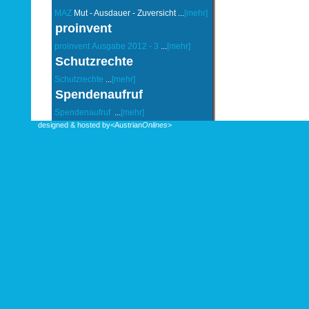
MAZ
Mut - Ausdauer - Zuversicht ...
[mehr]
proinvent
proinvent
Ausgabe 2012 - 3
...
[mehr]
Schutzrechte
Schutzrechte
...
[mehr]
Spendenaufruf
Spendenaufruf
...
[mehr]
designed & hosted by
<Austrian
Onlines
>