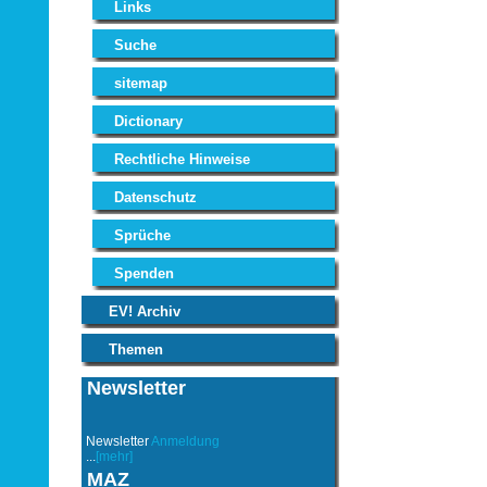
Links
Suche
sitemap
Dictionary
Rechtliche Hinweise
Datenschutz
Sprüche
Spenden
EV! Archiv
Themen
Newsletter
Newsletter
Anmeldung
...
[mehr]
MAZ